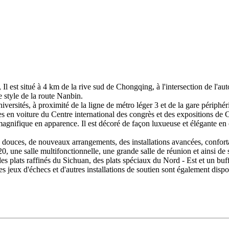
, Il est situé à 4 km de la rive sud de Chongqing, à l'intersection de l'a
e style de la route Nanbin.
universités, à proximité de la ligne de métro léger 3 et de la gare périp
es en voiture du Centre international des congrès et des expositions de
 magnifique en apparence. Il est décoré de façon luxueuse et élégante e
 douces, de nouveaux arrangements, des installations avancées, confortabl
 20, une salle multifonctionnelle, une grande salle de réunion et ainsi 
 plats raffinés du Sichuan, des plats spéciaux du Nord - Est et un buff
les jeux d'échecs et d'autres installations de soutien sont également disp