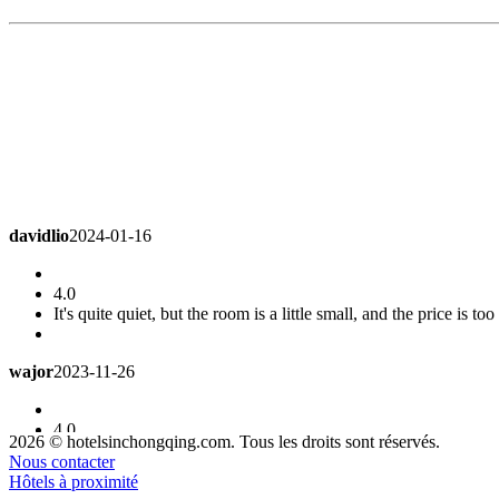
davidlio
2024-01-16
4.0
It's quite quiet, but the room is a little small, and the price is to
wajor
2023-11-26
4.0
Can also provide
Business Room
2026 © hotelsinchongqing.com. Tous les droits sont réservés.
Nous contacter
Hôtels à proximité
Miss You
2023-10-27