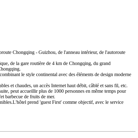
utoroute Chongqing - Guizhou, de l'anneau intérieur, de l'autoroute
hérique, de la gare routière de 4 km de Chongqing, du grand
 Chongqing.
n combinant le style continental avec des éléments de design moderne
es et chaudes, un accès Internet haut débit, câblé et sans fil, etc.
de suite, peut accueillir plus de 1000 personnes en même temps pour
et barbecue de fruits de mer.
onibles.L'hôtel prend 'guest First' comme objectif, avec le service