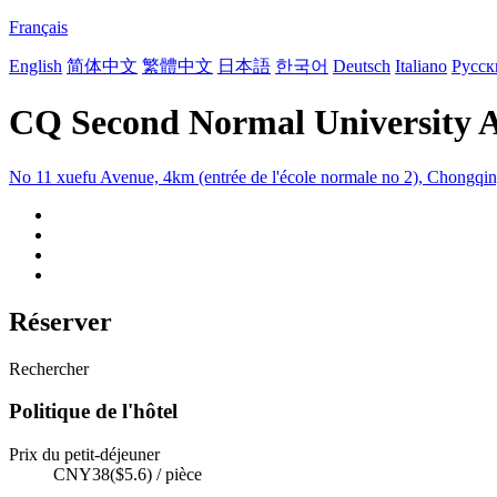
Français
English
简体中文
繁體中文
日本語
한국어
Deutsch
Italiano
Русск
CQ Second Normal University 
No 11 xuefu Avenue, 4km (entrée de l'école normale no 2), Chongqi
Réserver
Rechercher
Politique de l'hôtel
Prix du petit-déjeuner
CNY38($5.6) / pièce