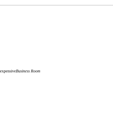
o expensive
Business Room