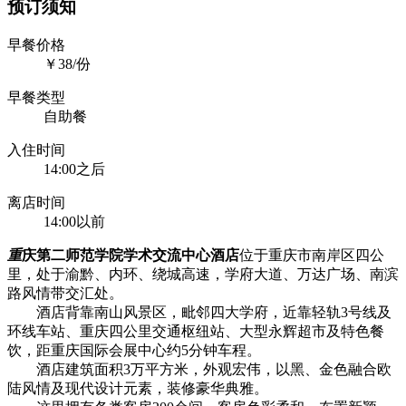
预订须知
早餐价格
￥38/份
早餐类型
自助餐
入住时间
14:00之后
离店时间
14:00以前
重
庆第二师范学院学术交流中心酒店
位于重庆市南岸区四公
里，处于渝黔、内环、绕城高速，学府大道、万达广场、南滨
路风情带交汇处。
酒店背靠南山风景区，毗邻四大学府，近靠轻轨3号线及
环线车站、重庆四公里交通枢纽站、大型永辉超市及特色餐
饮，距重庆国际会展中心约5分钟车程。
酒店建筑面积3万平方米，外观宏伟，以黑、金色融合欧
陆风情及现代设计元素，装修豪华典雅。